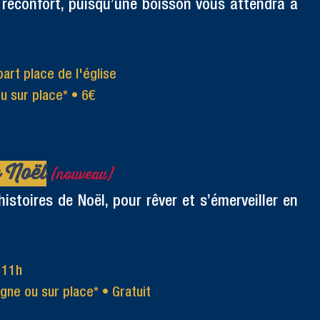
le réconfort, puisqu’une boisson vous attendra à
art place de l'église
ou sur place*
•
6€
e Noël
(nouveau)
istoires de Noël, pour rêver et s’émerveiller en
 11h
ligne ou sur place*
• Gratuit