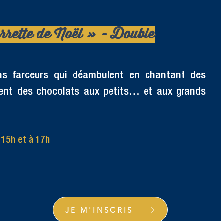
rrette de Noël » - Double
ins farceurs qui déambulent en chantant des
uent des chocolats aux petits… et aux grands
 15h et à 17h
JE M'INSCRIS